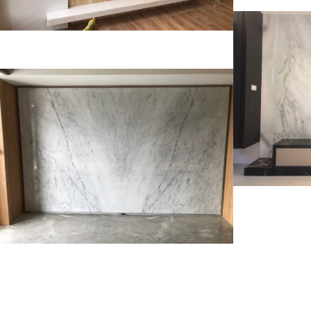
銀狐~TV牆~
居宇設計~TV牆面
住宅
牆面
+電視櫃檯面
牆面
住宅