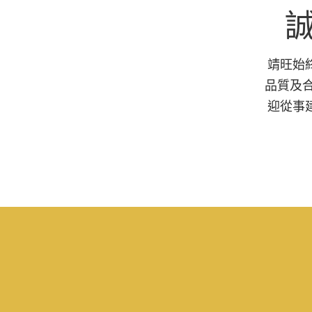
誠
靖旺始
品質及
迎從事