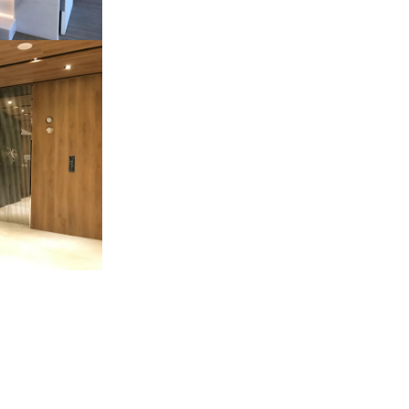
東路
理石~玄關地
理石中島-冰
拉拉白~牆面
~TV牆面
園中悅一品
灰-TV牆面
珠-地坪
主浴檯面
說~大門入口
拉白~TV牆