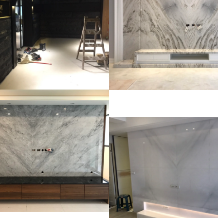
山水石-
牆
視牆
面
住宅
住宅
住宅
臺皇設計-安格拉珍
國泰天母~住宅
雪白卡
珠~TV牆
大理石電視牆-冰晶
大理石
石TV牆
住宅
住宅
國境之南
白玉
石
住宅
觀音山
牆
住宅
住宅
蘆竹
面
住宅
銀狐~大
住宅
住宅
新卡拉拉