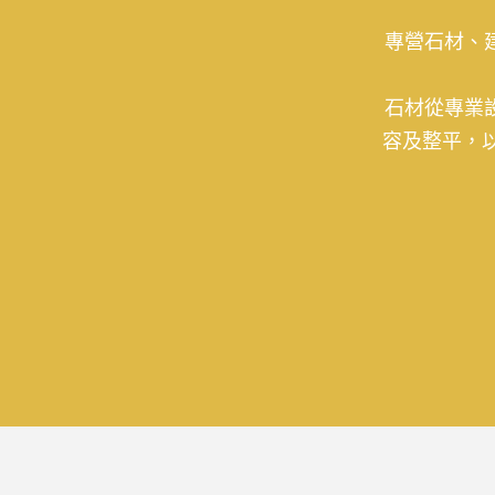
專營石材、
石材從專業
容及整平，
選購石材