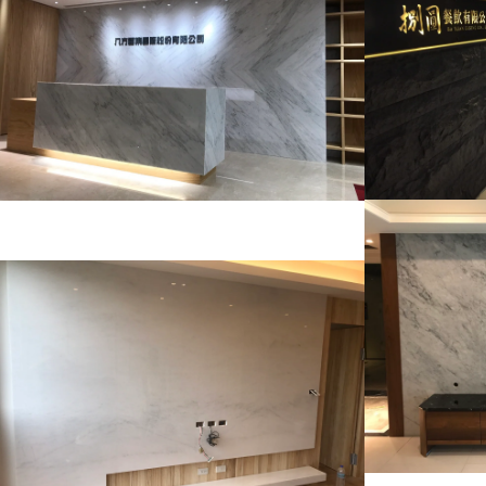
商業空間
山水雕刻~TV牆面
~大
蔚
住宅
TV