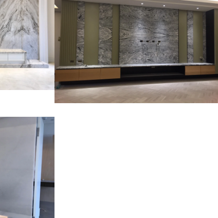
TV牆面+檯
拉拉白-大理
電視牆~國畫
~大理石TV
石皮~電視牆
~波斯灰地坪
理石TV牆面
白~TV牆面