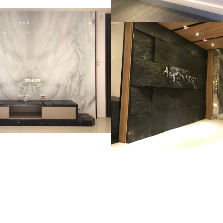
~天母
各式大
住宅
住宅
各式大
坪拼花~
卡
雪奇緣
商業空間
住宅
/
奧地利灰
內湖民善街-654石
住宅
商業空間
桃
+中島
皮-牆面
布魯克斯
住宅
住宅
商業空間
安格拉珍
+檯面+
黃金傳
+檯面
住宅
卡拉
牆面
住宅
住宅
商業空間