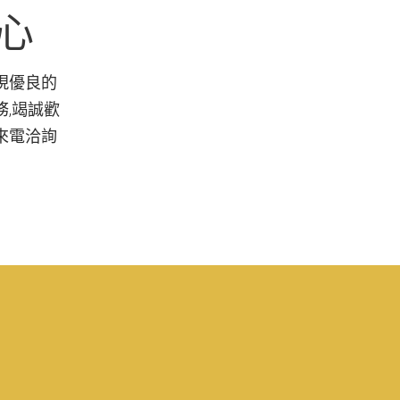
用心
現優良的
,竭誠歡
來電洽詢